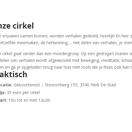
ze cirkel
 vrouwen samen komen, worden verhalen gedeeld, heerlijk! En hier zi
hetzelfde meemaken, de herkenning,… Het delen van verhalen, je ste
 cirkel gaat verder dan een moedergroep. Op een gedragen manier w
delen van verhalen wordt afgewisseld met beweging, meditatie, lich
en en ga je opgeladen terug naar huis met tools die je thuis ook kan
aktisch
catie:
Geboortenest – Stevoortweg 155, 3540 Herk De Stad
ijs:
35 euro per cirkel
art:
10u tot en met 12u30