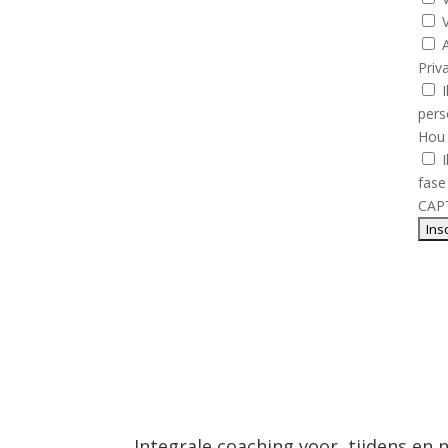
Priv
per
Hou
fase
CAP
Integrale coaching voor, tijdens en 