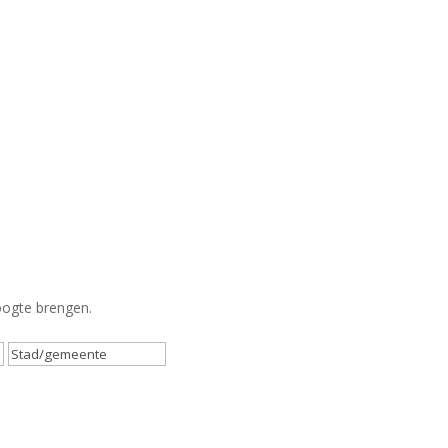
hoogte brengen.
Postcode
Plaats