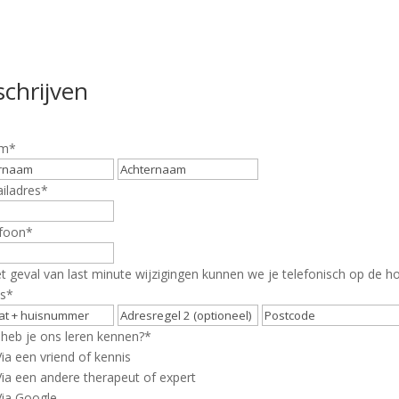
schrijven
m
*
Voornaam
Achternaam
iladres
*
foon
*
et geval van last minute wijzigingen kunnen we je telefonisch op de 
s
*
Straat
Adresregel
+
2
heb je ons leren kennen?
*
huisnummer
Via een vriend of kennis
Via een andere therapeut of expert
Via Google