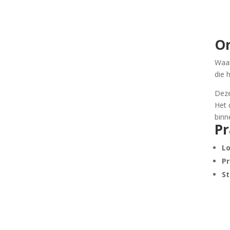
On
Waar
die 
Deze
Het 
binn
Pr
Lo
Pr
St