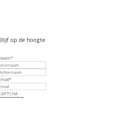
Blijf op de hoogte
Naam
*
Voornaam
Achternaam
Email
*
CAPTCHA