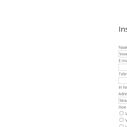
In
Naa
E-ma
Tele
In h
Adre
Hoe 