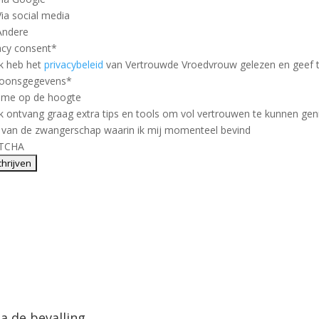
Via social media
Andere
acy consent
*
Ik heb het
privacybeleid
van Vertrouwde Vroedvrouw gelezen en geef 
soonsgegevens
*
 me op de hoogte
Ik ontvang graag extra tips en tools om vol vertrouwen te kunnen ge
 van de zwangerschap waarin ik mij momenteel bevind
TCHA
na de bevalling